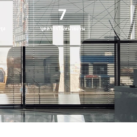
7
รุง
บุคลากรในหน่วยงาน