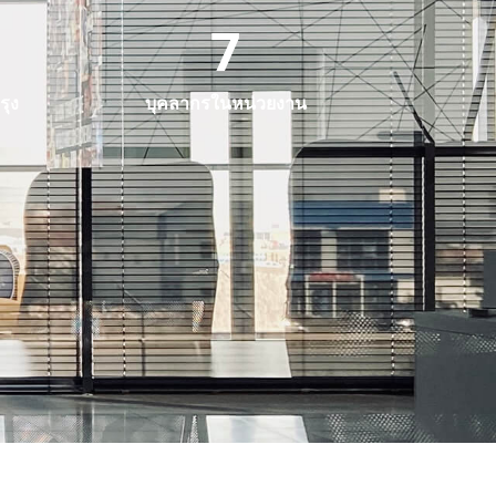
7
รุง
บุคลากรในหน่วยงาน