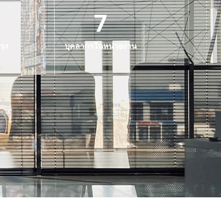
7
รุง
บุคลากรในหน่วยงาน